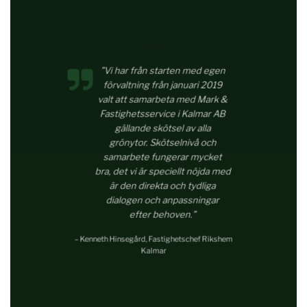
”Vi har från starten med egen
förvaltning från januari 2019
valt att samarbeta med Mark &
Fastighetsservice i Kalmar AB
gällande skötsel av alla
grönytor. Skötselnivå och
samarbete fungerar mycket
bra, det vi är speciellt nöjda med
är den direkta och tydliga
dialogen och anpassningar
efter behoven.”
– Kenneth Hinsegård, Fastighetschef Rikshem
Kalmar