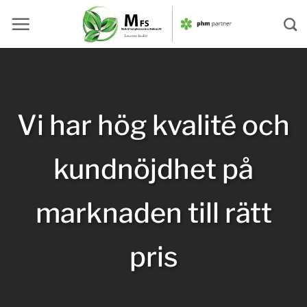
Skip
to
content
Vi har hög kvalité och
kundnöjdhet på
marknaden till rätt
pris