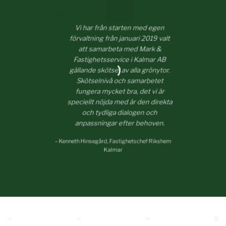
Vi har från starten med egen
förvaltning från januari 2019 valt
att samarbeta med Mark &
Fastighetsservice i Kalmar AB
gällande skötsel av alla grönytor.
Skötselnivå och samarbetet
fungera mycket bra, det vi är
speciellt nöjda med är den direkta
och tydliga dialogen och
anpassningar efter behoven.
– Kenneth Hinsegård, Fastighetschef Rikshem
Kalmar